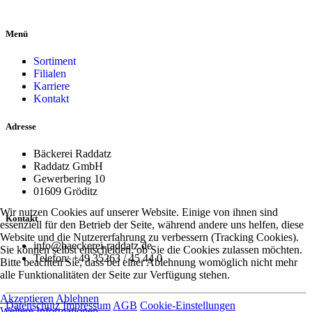
Menü
Sortiment
Filialen
Karriere
Kontakt
Adresse
Bäckerei Raddatz
Raddatz GmbH
Gewerbering 10
01609 Gröditz
Wir nutzen Cookies auf unserer Website. Einige von ihnen sind
Kontakt
essenziell für den Betrieb der Seite, während andere uns helfen, diese
Website und die Nutzererfahrung zu verbessern (Tracking Cookies).
info@baeckerei-raddatz.de
Sie können selbst entscheiden, ob Sie die Cookies zulassen möchten.
Telefon: +49 35263 / 45 44 0
Bitte beachten Sie, dass bei einer Ablehnung womöglich nicht mehr
alle Funktionalitäten der Seite zur Verfügung stehen.
Akzeptieren
Ablehnen
Datenschutz
Impressum
AGB
Cookie-Einstellungen
Weitere Informationen