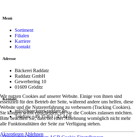
Menü
Sortiment
Filialen
Karriere
Kontakt
Adresse
Bäckerei Raddatz
Raddatz GmbH
Gewerbering 10
01609 Gröditz
Wir nutzen Cookies auf unserer Website. Einige von ihnen sind
Kontakt
essenziell für den Betrieb der Seite, während andere uns helfen, diese
Website und die Nutzererfahrung zu verbessern (Tracking Cookies).
info@baeckerei-raddatz.de
Sie können selbst entscheiden, ob Sie die Cookies zulassen möchten.
Telefon: +49 35263 / 45 44 0
Bitte beachten Sie, dass bei einer Ablehnung womöglich nicht mehr
alle Funktionalitäten der Seite zur Verfügung stehen.
Akzeptieren
Ablehnen