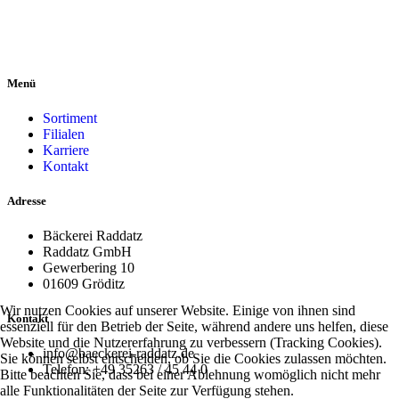
Menü
Sortiment
Filialen
Karriere
Kontakt
Adresse
Bäckerei Raddatz
Raddatz GmbH
Gewerbering 10
01609 Gröditz
Wir nutzen Cookies auf unserer Website. Einige von ihnen sind
Kontakt
essenziell für den Betrieb der Seite, während andere uns helfen, diese
Website und die Nutzererfahrung zu verbessern (Tracking Cookies).
info@baeckerei-raddatz.de
Sie können selbst entscheiden, ob Sie die Cookies zulassen möchten.
Telefon: +49 35263 / 45 44 0
Bitte beachten Sie, dass bei einer Ablehnung womöglich nicht mehr
alle Funktionalitäten der Seite zur Verfügung stehen.