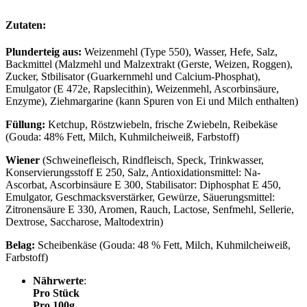
Zutaten:
Plunderteig aus:
Weizenmehl (Type 550), Wasser, Hefe, Salz,
Backmittel (Malzmehl und Malzextrakt (Gerste, Weizen, Roggen),
Zucker, Stbilisator (Guarkernmehl und Calcium-Phosphat),
Emulgator (E 472e, Rapslecithin), Weizenmehl, Ascorbinsäure,
Enzyme), Ziehmargarine (kann Spuren von Ei und Milch enthalten)
Füllung:
Ketchup, Röstzwiebeln, frische Zwiebeln, Reibekäse
(Gouda: 48% Fett, Milch, Kuhmilcheiweiß, Farbstoff)
Wiener
(Schweinefleisch, Rindfleisch, Speck, Trinkwasser,
Konservierungsstoff E 250, Salz, Antioxidationsmittel: Na-
Ascorbat, Ascorbinsäure E 300, Stabilisator: Diphosphat E 450,
Emulgator, Geschmacksverstärker, Gewürze, Säuerungsmittel:
Zitronensäure E 330, Aromen, Rauch, Lactose, Senfmehl, Sellerie,
Dextrose, Saccharose, Maltodextrin)
Belag:
Scheibenkäse (Gouda: 48 % Fett, Milch, Kuhmilcheiweiß,
Farbstoff)
Nährwerte
:
Pro Stück
Pro 100g