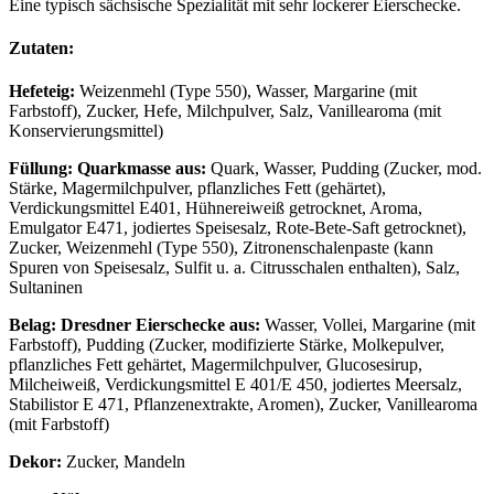
Eine typisch sächsische Spezialität mit sehr lockerer Eierschecke.
Zutaten:
Hefeteig:
Weizenmehl (Type 550), Wasser, Margarine (mit
Farbstoff), Zucker, Hefe, Milchpulver, Salz, Vanillearoma (mit
Konservierungsmittel)
Füllung: Quarkmasse aus:
Quark, Wasser, Pudding (Zucker, mod.
Stärke, Magermilchpulver, pflanzliches Fett (gehärtet),
Verdickungsmittel E401, Hühnereiweiß getrocknet, Aroma,
Emulgator E471, jodiertes Speisesalz, Rote-Bete-Saft getrocknet),
Zucker, Weizenmehl (Type 550), Zitronenschalenpaste (kann
Spuren von Speisesalz, Sulfit u. a. Citrusschalen enthalten), Salz,
Sultaninen
Belag: Dresdner Eierschecke aus:
Wasser, Vollei, Margarine (mit
Farbstoff), Pudding (Zucker, modifizierte Stärke, Molkepulver,
pflanzliches Fett gehärtet, Magermilchpulver, Glucosesirup,
Milcheiweiß, Verdickungsmittel E 401/E 450, jodiertes Meersalz,
Stabilistor E 471, Pflanzenextrakte, Aromen), Zucker, Vanillearoma
(mit Farbstoff)
Dekor:
Zucker, Mandeln