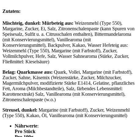
Zutaten:
Mischteig, dunkel: Mürbeteig aus:
Weizenmehl (Type 550),
Margarine, Zucker, Ei, Salz, Zitronenschalenpaste (kann Spuren von
Speisesalz, Sulfit u. a. Citrusschalen enthalten), Bittermandelaroma
(mit Konservierungsmittel), Vanillearoma (mit
Konservierungsmittel), Backpulver, Kakao, Wasser Hefeteig aus:
Weizenmehl (Type 550), Margarine (mit Farbstoff), Zucker,
Vollmilchpulver, Hefe, Salz, Wasser Sahnearoma (Stärke, Zucker,
Fließmittel: Kieselsäure)
Belag: Quarkmasse aus:
Quark, Vollei, Margarine (mit Farbstoff),
Zucker, Sahne, Käsemix (Weizenstärke, Zucker, Milchzucker,
Magermilchpulver, modifizierte Stärke E1414, Gelatine, pflanzliches
Fett, Aroma (Milchbestandteile), Salz, färbendes Lebensmittel:
Karottenextrakt) Salz, Vanillearoma (mit Konservierungsmittel),
Zitronenschalenpaste (w.o.)
Streusel, dunkel:
Margarine (mit Farbstoff), Zucker, Weizenmehl
(Type 550), Kakao, Öl, Vanillearoma (mit Konservierungsmittel)
Nährwerte
:
Pro Stück
Pro 100g