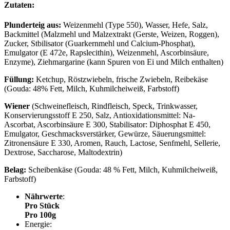
Zutaten:
Plunderteig aus:
Weizenmehl (Type 550), Wasser, Hefe, Salz,
Backmittel (Malzmehl und Malzextrakt (Gerste, Weizen, Roggen),
Zucker, Stbilisator (Guarkernmehl und Calcium-Phosphat),
Emulgator (E 472e, Rapslecithin), Weizenmehl, Ascorbinsäure,
Enzyme), Ziehmargarine (kann Spuren von Ei und Milch enthalten)
Füllung:
Ketchup, Röstzwiebeln, frische Zwiebeln, Reibekäse
(Gouda: 48% Fett, Milch, Kuhmilcheiweiß, Farbstoff)
Wiener
(Schweinefleisch, Rindfleisch, Speck, Trinkwasser,
Konservierungsstoff E 250, Salz, Antioxidationsmittel: Na-
Ascorbat, Ascorbinsäure E 300, Stabilisator: Diphosphat E 450,
Emulgator, Geschmacksverstärker, Gewürze, Säuerungsmittel:
Zitronensäure E 330, Aromen, Rauch, Lactose, Senfmehl, Sellerie,
Dextrose, Saccharose, Maltodextrin)
Belag:
Scheibenkäse (Gouda: 48 % Fett, Milch, Kuhmilcheiweiß,
Farbstoff)
Nährwerte
:
Pro Stück
Pro 100g
Energie: