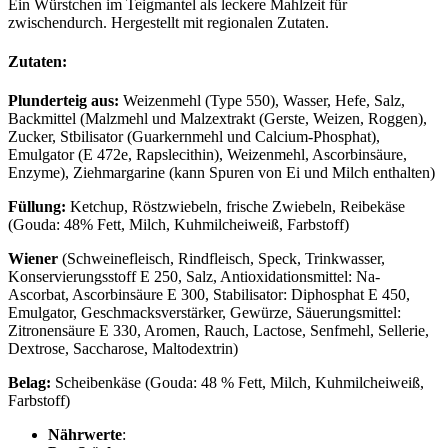
Ein Würstchen im Teigmantel als leckere Mahlzeit für
zwischendurch. Hergestellt mit regionalen Zutaten.
Zutaten:
Plunderteig aus:
Weizenmehl (Type 550), Wasser, Hefe, Salz,
Backmittel (Malzmehl und Malzextrakt (Gerste, Weizen, Roggen),
Zucker, Stbilisator (Guarkernmehl und Calcium-Phosphat),
Emulgator (E 472e, Rapslecithin), Weizenmehl, Ascorbinsäure,
Enzyme), Ziehmargarine (kann Spuren von Ei und Milch enthalten)
Füllung:
Ketchup, Röstzwiebeln, frische Zwiebeln, Reibekäse
(Gouda: 48% Fett, Milch, Kuhmilcheiweiß, Farbstoff)
Wiener
(Schweinefleisch, Rindfleisch, Speck, Trinkwasser,
Konservierungsstoff E 250, Salz, Antioxidationsmittel: Na-
Ascorbat, Ascorbinsäure E 300, Stabilisator: Diphosphat E 450,
Emulgator, Geschmacksverstärker, Gewürze, Säuerungsmittel:
Zitronensäure E 330, Aromen, Rauch, Lactose, Senfmehl, Sellerie,
Dextrose, Saccharose, Maltodextrin)
Belag:
Scheibenkäse (Gouda: 48 % Fett, Milch, Kuhmilcheiweiß,
Farbstoff)
Nährwerte
: