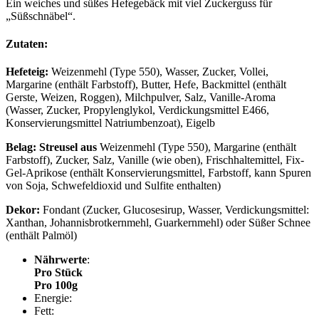
Ein weiches und süßes Hefegebäck mit viel Zuckerguss für
„Süßschnäbel“.
Zutaten:
Hefeteig:
Weizenmehl (Type 550), Wasser, Zucker, Vollei,
Margarine (enthält Farbstoff), Butter, Hefe, Backmittel (enthält
Gerste, Weizen, Roggen), Milchpulver, Salz, Vanille-Aroma
(Wasser, Zucker, Propylenglykol, Verdickungsmittel E466,
Konservierungsmittel Natriumbenzoat), Eigelb
Belag: Streusel aus
Weizenmehl (Type 550), Margarine (enthält
Farbstoff), Zucker, Salz, Vanille (wie oben), Frischhaltemittel, Fix-
Gel-Aprikose (enthält Konservierungsmittel, Farbstoff, kann Spuren
von Soja, Schwefeldioxid und Sulfite enthalten)
Dekor:
Fondant (Zucker, Glucosesirup, Wasser, Verdickungsmittel:
Xanthan, Johannisbrotkernmehl, Guarkernmehl) oder Süßer Schnee
(enthält Palmöl)
Nährwerte
:
Pro Stück
Pro 100g
Energie:
Fett: