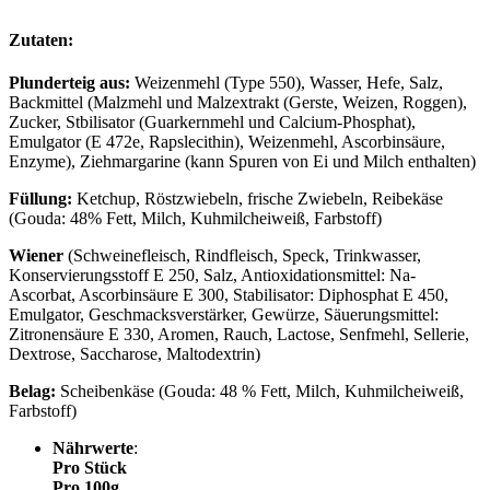
Zutaten:
Plunderteig aus:
Weizenmehl (Type 550), Wasser, Hefe, Salz,
Backmittel (Malzmehl und Malzextrakt (Gerste, Weizen, Roggen),
Zucker, Stbilisator (Guarkernmehl und Calcium-Phosphat),
Emulgator (E 472e, Rapslecithin), Weizenmehl, Ascorbinsäure,
Enzyme), Ziehmargarine (kann Spuren von Ei und Milch enthalten)
Füllung:
Ketchup, Röstzwiebeln, frische Zwiebeln, Reibekäse
(Gouda: 48% Fett, Milch, Kuhmilcheiweiß, Farbstoff)
Wiener
(Schweinefleisch, Rindfleisch, Speck, Trinkwasser,
Konservierungsstoff E 250, Salz, Antioxidationsmittel: Na-
Ascorbat, Ascorbinsäure E 300, Stabilisator: Diphosphat E 450,
Emulgator, Geschmacksverstärker, Gewürze, Säuerungsmittel:
Zitronensäure E 330, Aromen, Rauch, Lactose, Senfmehl, Sellerie,
Dextrose, Saccharose, Maltodextrin)
Belag:
Scheibenkäse (Gouda: 48 % Fett, Milch, Kuhmilcheiweiß,
Farbstoff)
Nährwerte
:
Pro Stück
Pro 100g